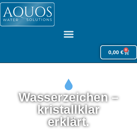
0
0,00
€
Wasserzeichen –
kristallklar
erklärt.