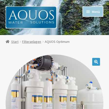
Menü
Alle Artikel
Start
Filteranlagen
AQUOS Optimum
Mein Konto
Kasse
Warenkorb
Mehr Informationen
Für Kunden in der Schweiz