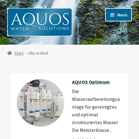
Menü
Alle Artikel
Start
Alle Artikel
Mein Konto
Kasse
AQUOS Optimum
Die
Warenkorb
Wasseraufbereitungsa
nlage für gereinigtes
Mehr Informationen
und optimal
strukturiertes Wasser
Für Kunden in der Schweiz
Die Meisterklasse...