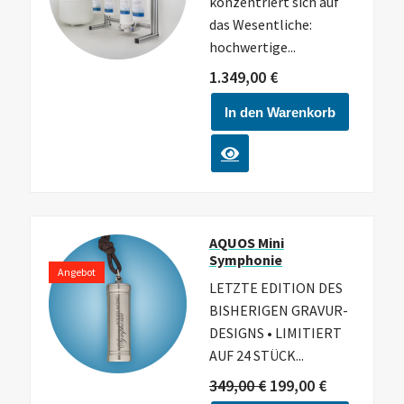
konzentriert sich auf
das Wesentliche:
hochwertige...
1.349,00
€
In den Warenkorb
AQUOS Mini
Symphonie
Angebot
LETZTE EDITION DES
BISHERIGEN GRAVUR-
DESIGNS • LIMITIERT
AUF 24 STÜCK...
349,00
€
199,00
€