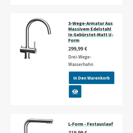
3-Wege-Armatur Aus
Massivem Edelstahl
In Gebürstet-Matt U-
Form
299,99
€
Drei-Wege-
Wasserhahn
In Den Warenkorb
L-Form - Festauslauf
319,99
€