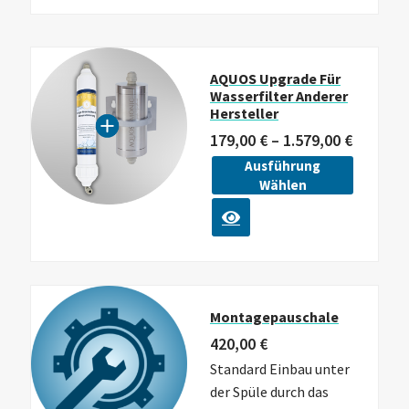
AQUOS Upgrade Für
Wasserfilter Anderer
Hersteller
179,00
€
–
1.579,00
€
Ausführung
Wählen
Montagepauschale
420,00
€
Standard Einbau unter
der Spüle durch das