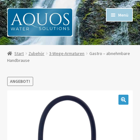
Menü
Alle Artikel
Start
Zubehör
3-Wege-Armaturen
Gastro – abnehmbare
Handbrause
Mein Konto
Kasse
ANGEBOT!
Warenkorb
Mehr Informationen
Für Kunden in der Schweiz