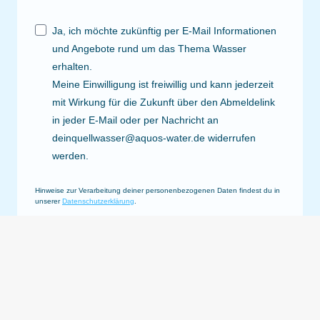
Ja, ich möchte zukünftig per E-Mail Informationen
und Angebote rund um das Thema Wasser
erhalten.
Meine Einwilligung ist freiwillig und kann jederzeit
mit Wirkung für die Zukunft über den Abmeldelink
in jeder E-Mail oder per Nachricht an
deinquellwasser@aquos-water.de widerrufen
werden.
Hinweise zur Verarbeitung deiner personenbezogenen Daten findest du in
unserer
Datenschutzerklärung
.
Wir nutzen Brevo als unsere Marketing-Plattform. Mit
Absenden dieses Formulars werden deine Daten zur
Bearbeitung deiner Anfrage an Brevo übertragen. Weitere
Informationen findest du in den
Datenschutzrichtlinien von
Brevo.
ABSCHICKEN