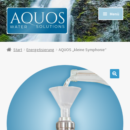
Menü
Alle Artikel
Start
Energetisierung
AQUOS „kleine Symphonie“
Mein Konto
Kasse
Warenkorb
Mehr Informationen
Für Kunden in der Schweiz